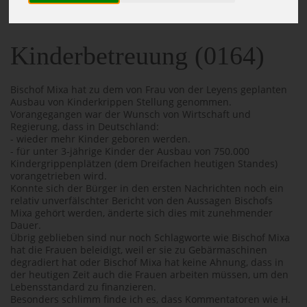
164_KINDERBETREUUNG
Kinderbetreuung (0164)
Bischof Mixa hat zu dem von Frau von der Leyens geplanten
Ausbau von Kinderkrippen Stellung genommen.
Vorangegangen war der Wunsch von Wirtschaft und
Regierung, dass in Deutschland:
- wieder mehr Kinder geboren werden.
- für unter 3-jährige Kinder der Ausbau von 750.000
Kindergrippenplätzen (dem Dreifachen heutigen Standes)
vorangetrieben wird.
Konnte sich der Bürger in den ersten Nachrichten noch ein
relativ unverfälschter Bericht von den Aussagen Bischofs
Mixa gehört werden, änderte sich dies mit zunehmender
Dauer.
Übrig geblieben sind nur noch Schlagworte wie Bischof Mixa
hat die Frauen beleidigt, weil er sie zu Gebärmaschinen
degradiert hat oder Bischof Mixa hat keine Ahnung, dass in
der heutigen Zeit auch die Frauen arbeiten müssen, um den
Lebensstandard zu finanzieren.
Besonders schlimm finde ich es, dass Kommentatoren wie H.