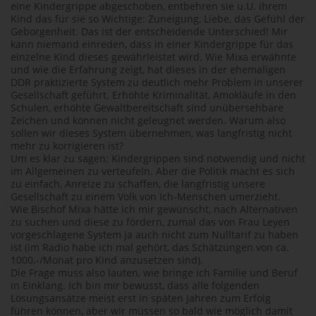
eine Kindergrippe abgeschoben, entbehren sie u.U. ihrem
Kind das für sie so Wichtige: Zuneigung, Liebe, das Gefühl der
Geborgenheit. Das ist der entscheidende Unterschied! Mir
kann niemand einreden, dass in einer Kindergrippe für das
einzelne Kind dieses gewährleistet wird. Wie Mixa erwähnte
und wie die Erfahrung zeigt, hat dieses in der ehemaligen
DDR praktizierte System zu deutlich mehr Problem in unserer
Gesellschaft geführt. Erhöhte Kriminalität, Amokläufe in den
Schulen, erhöhte Gewaltbereitschaft sind unübersehbare
Zeichen und können nicht geleugnet werden. Warum also
sollen wir dieses System übernehmen, was langfristig nicht
mehr zu korrigieren ist?
Um es klar zu sagen; Kindergrippen sind notwendig und nicht
im Allgemeinen zu verteufeln. Aber die Politik macht es sich
zu einfach, Anreize zu schaffen, die langfristig unsere
Gesellschaft zu einem Volk von Ich-Menschen umerzieht.
Wie Bischof Mixa hätte ich mir gewünscht, nach Alternativen
zu suchen und diese zu fördern, zumal das von Frau Leyen
vorgeschlagene System ja auch nicht zum Nulltarif zu haben
ist (im Radio habe ich mal gehört, das Schätzungen von ca.
1000.-/Monat pro Kind anzusetzen sind).
Die Frage muss also lauten, wie bringe ich Familie und Beruf
in Einklang. Ich bin mir bewusst, dass alle folgenden
Lösungsansätze meist erst in späten Jahren zum Erfolg
führen können, aber wir müssen so bald wie möglich damit