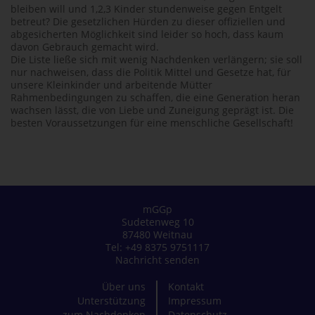
bleiben will und 1,2,3 Kinder stundenweise gegen Entgelt
betreut? Die gesetzlichen Hürden zu dieser offiziellen und
abgesicherten Möglichkeit sind leider so hoch, dass kaum
davon Gebrauch gemacht wird.
Die Liste ließe sich mit wenig Nachdenken verlängern; sie soll
nur nachweisen, dass die Politik Mittel und Gesetze hat, für
unsere Kleinkinder und arbeitende Mütter
Rahmenbedingungen zu schaffen, die eine Generation heran
wachsen lässt, die von Liebe und Zuneigung geprägt ist. Die
besten Voraussetzungen für eine menschliche Gesellschaft!
mGGp
Sudetenweg 10
87480 Weitnau
Tel: +49 8375 9751117
Nachricht senden
Über uns
Kontakt
Unterstützung
Impressum
zum Nachdenken
Datenschutz