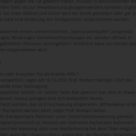
n Regeln gegen die Tat gewehrt haben, müssen in beschämender W
 Täter (falls sie zur Verantwortung gezogen werden) kommen ungle
e Tat unter Alkohol und schon wird die Strafe gemildert oder gar z
st bald eine Änderung des Strafgesetzes vorgenommen werden.
t weiterhin einem unmenschlichen „Spiessrutenlaufen“ ausgesetzt
ngen, Beratungen Gerichtsverhandlungen etc. werden oftmals in
ebildeten Personen durchgeführt. Sicherlich wäre von Vorteil, da
auen vorgenommen wird.
n
en oder brauchen Sie als Kranke Hilfe ?
erantwortlich, sagte am 10.10.2002 Prof. Norbert Nedopil, Chef der
Rande einer Fachtagung.
xualtäter bereits vor seinen Taten klar gewusst hat, dass er etwas
sequenz daraus gezogen und sich behandeln lassen.
hätzt worden, das ist Ernüchterung eingetreten. Mittlerweise ist kl
 therapiert werden kann, sagte Prof. Nedopil weiter.
ht therapierbare Patienten unter Sicherheitsverwahrung gehören.
rfolgversprechend ist, müssen von mehreren Fachärzten behandelt
charzt der Meinung, dass eine Wiederholung bei dem Täter möglich 
ch. Dies wäre der Umkehrschluss gegenüber der heutigen Gesetzesla