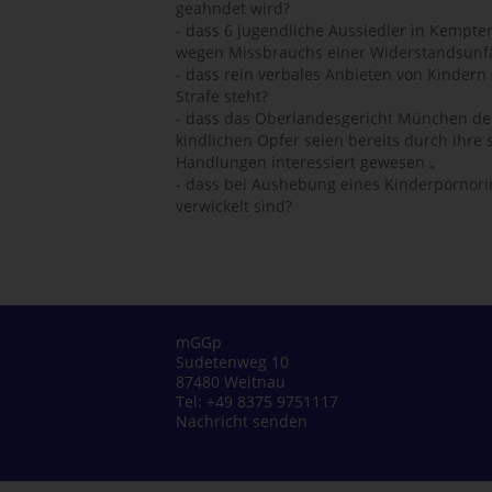
geahndet wird?
- dass 6 jugendliche Aussiedler in Kempt
wegen Missbrauchs einer Widerstandsunfä
- dass rein verbales Anbieten von Kindern 
Strafe steht?
- dass das Oberlandesgericht München de
kindlichen Opfer seien bereits durch ihr
Handlungen interessiert gewesen „
- dass bei Aushebung eines Kinderpornori
verwickelt sind?
mGGp
Sudetenweg 10
87480 Weitnau
Tel: +49 8375 9751117
Nachricht senden