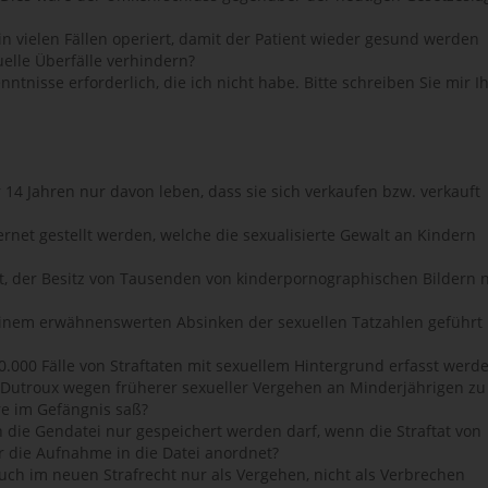
n vielen Fällen operiert, damit der Patient wieder gesund werden
uelle Überfälle verhindern?
ntnisse erforderlich, die ich nicht habe. Bitte schreiben Sie mir I
r 14 Jahren nur davon leben, dass sie sich verkaufen bzw. verkauft
ternet gestellt werden, welche die sexualisierte Gewalt an Kindern
ilt, der Besitz von Tausenden von kinderpornographischen Bildern 
keinem erwähnenswerten Absinken der sexuellen Tatzahlen geführt
s 50.000 Fälle von Straftaten mit sexuellem Hintergrund erfasst werd
c Dutroux wegen früherer sexueller Vergehen an Minderjährigen zu
hre im Gefängnis saß?
n die Gendatei nur gespeichert werden darf, wenn die Straftat von
er die Aufnahme in die Datei anordnet?
uch im neuen Strafrecht nur als Vergehen, nicht als Verbrechen