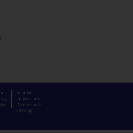
n
l
uns
Kontakt
zung
Impressum
ken
Datenschutz
Sitemap