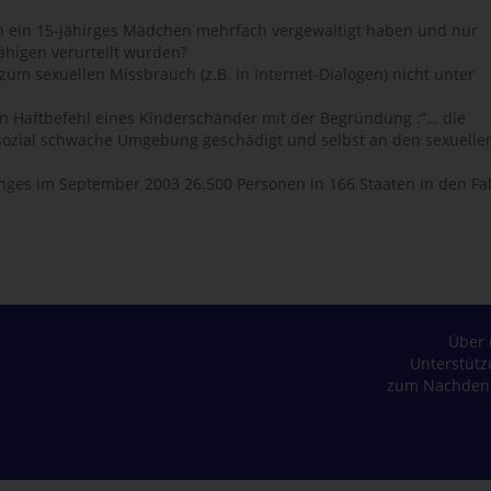
en ein 15-jähirges Mädchen mehrfach vergewaltigt haben und nur
higen verurteilt wurden?
zum sexuellen Missbrauch (z.B. in Internet-Dialogen) nicht unter
n Haftbefehl eines Kinderschänder mit der Begründung :“… die
e sozial schwache Umgebung geschädigt und selbst an den sexuelle
nges im September 2003 26.500 Personen in 166 Staaten in den Fal
Über 
Unterstüt
zum Nachden