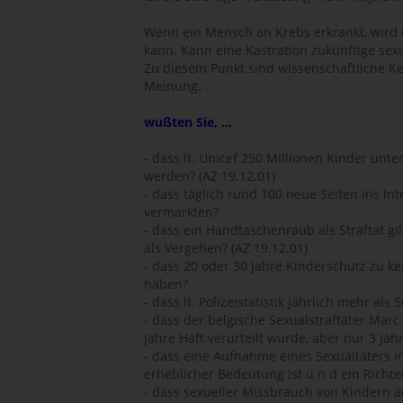
Wenn ein Mensch an Krebs erkrankt, wird i
kann. Kann eine Kastration zukünftige sex
Zu diesem Punkt sind wissenschaftliche Ken
Meinung. .
wußten Sie, ...
- dass lt. Unicef 250 Millionen Kinder unte
werden? (AZ 19.12.01)
- dass täglich rund 100 neue Seiten ins In
vermarkten?
- dass ein Handtaschenraub als Straftat g
als Vergehen? (AZ 19.12.01)
- dass 20 oder 30 Jahre Kinderschutz zu 
haben?
- dass lt. Polizeistatistik jährlich mehr al
- dass der belgische Sexualstraftäter Mar
Jahre Haft verurteilt wurde, aber nur 3 Ja
- dass eine Aufnahme eines Sexualtäters i
erheblicher Bedeutung ist u n d ein Richt
- dass sexueller Missbrauch von Kindern a