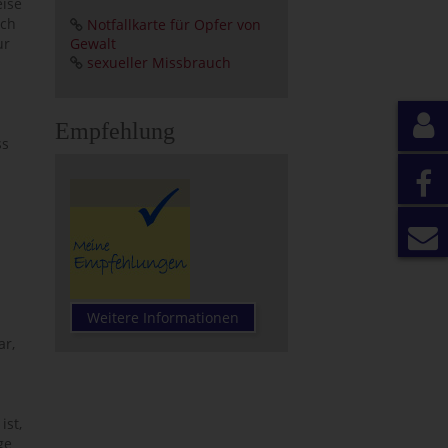
eise
ich
Notfallkarte für Opfer von
ur
Gewalt
sexueller Missbrauch
Empfehlung
ss
Weitere Informationen
ar,
ist,
ge