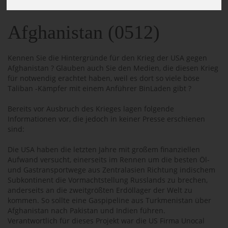
Afghanistan (0512)
Kennen Sie die Hintergründe für den Krieg der USA gegen
Afghanistan ? Glauben auch Sie den Medien, die diesen Krieg
für notwendig erachtet haben, weil es dort so viele böse
Taliban -Kämpfer mit einem Anführer BinLaden gibt ?
Bereits vor Ausbruch des Krieges lagen folgende
Informationen vor, die jedoch in keiner Presse erschienen
sind:
Die USA haben die letzten Jahre mit großem finanziellen
Aufwand versucht, einerseits im Rennen um die besten Öl-
und Gastransportwege aus Zentralasien Richtung indischem
Subkontinent die Vormachtstellung Russlands zu brechen,
anderseits an die zweitgrößten Erdöllager der Welt zu
kommen. So sollte eine Gaspipeline aus Turkmenistan über
Afghanistan nach Pakistan und Indien führen.
Verantwortlich für dieses Projekt war die US Firma Unocal