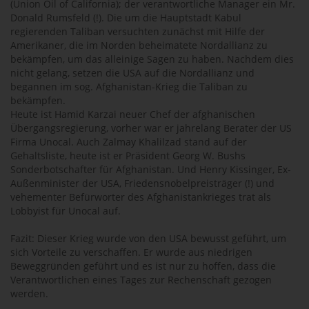
(Union Oil of California); der verantwortliche Manager ein Mr.
Donald Rumsfeld (!). Die um die Hauptstadt Kabul
regierenden Taliban versuchten zunächst mit Hilfe der
Amerikaner, die im Norden beheimatete Nordallianz zu
bekämpfen, um das alleinige Sagen zu haben. Nachdem dies
nicht gelang, setzen die USA auf die Nordallianz und
begannen im sog. Afghanistan-Krieg die Taliban zu
bekämpfen.
Heute ist Hamid Karzai neuer Chef der afghanischen
Übergangsregierung, vorher war er jahrelang Berater der US
Firma Unocal. Auch Zalmay Khalilzad stand auf der
Gehaltsliste, heute ist er Präsident Georg W. Bushs
Sonderbotschafter für Afghanistan. Und Henry Kissinger, Ex-
Außenminister der USA, Friedensnobelpreisträger (!) und
vehementer Befürworter des Afghanistankrieges trat als
Lobbyist für Unocal auf.
Fazit: Dieser Krieg wurde von den USA bewusst geführt, um
sich Vorteile zu verschaffen. Er wurde aus niedrigen
Beweggründen geführt und es ist nur zu hoffen, dass die
Verantwortlichen eines Tages zur Rechenschaft gezogen
werden.