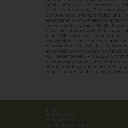
Israel zeigt uns, dass es ohne Gerechtigk
Beispiel, den Terrorangriffen in USA, zeigt
Demütigungen, Ungerechtigkeiten und Unm
ersichtlichen Grund, Untersuchung der P
Tod von schätzungsweise 500.000 Kindern g
Anschläge sind die logische Konsequenz 
In der Politik können wir mit Verständnis 
verzweifelten-, ungerecht- und unmensch
Im Privatleben zeigt sich, dass ein Verstä
menschliches Miteinander ein erfülltes L
P.S. "Verkehrte Welt"; Am 19.2.2019 führ
in Venezuela verhindert, dass Medikament
aber die USA Regierung mit ihrem Embargo 
entsprechenden Manipulationshinweisen f
mGGp
Sudetenweg 10
87480 Weitnau
Tel: +49 8375 9751117