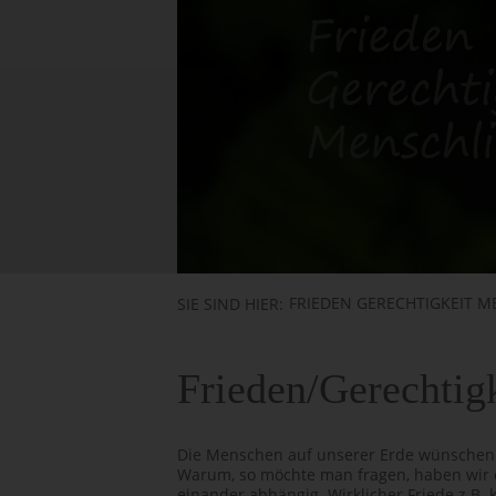
FRIEDEN GERECHTIGKEIT M
SIE SIND HIER:
Frieden/Gerechtig
Die Menschen auf unserer Erde wünschen s
Warum, so möchte man fragen, haben wir es 
einander abhängig. Wirklicher Friede z.B. 