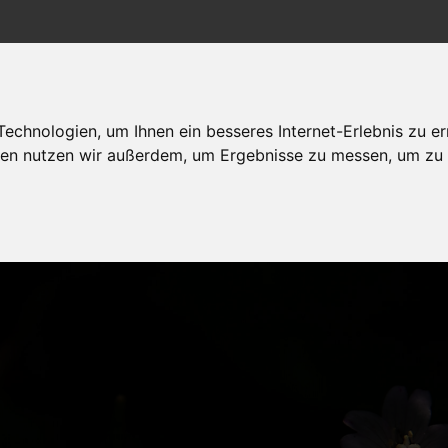
chnologien, um Ihnen ein besseres Internet-Erlebnis zu er
Politik Wirtschaft
Arbeit/Bildung
dagegen sein
gien nutzen wir außerdem, um Ergebnisse zu messen, um z
Gesellschaft