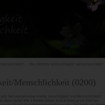
ENSCHLICHKEIT
200_FRIEDEN GERECHTIGKEIT MENSCHLICHKEIT
keit/Menschlichkeit (0200)
ich fast ausnahmslos Friede, Gerechtigkeit und Menschlichkeit.
dann nicht? Alle 3 Punkte bilden eine Einheit, ja sie sind von
kann nur durch Gerechtigkeit erreicht werden. Die Politik am Beispi