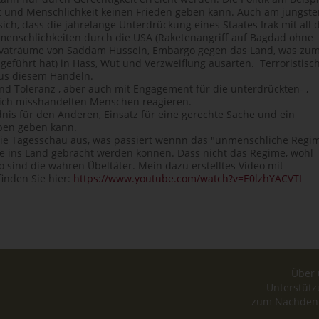
eit und Menschlichkeit keinen Frieden geben kann. Auch am jüngst
 sich, dass die jahrelange Unterdrückung eines Staates Irak mit all 
enschlichkeiten durch die USA (Raketenangriff auf Bagdad ohne
rivaträume von Saddam Hussein, Embargo gegen das Land, was zu
eführt hat) in Hass, Wut und Verzweiflung ausarten. Terroristisc
aus diesem Handeln.
und Toleranz , aber auch mit Engagement für die unterdrückten- ,
lich misshandelten Menschen reagieren.
ndnis für den Anderen, Einsatz für eine gerechte Sache und ein
eben geben kann.
t die Tagesschau aus, was passiert wennn das "unmenschliche Regi
e ins Land gebracht werden können. Dass nicht das Regime, wohl
sind die wahren Übeltäter. Mein dazu erstelltes Video mit
inden Sie hier:
https://www.youtube.com/watch?v=E0lzhYACVTI
Über 
Unterstüt
zum Nachden