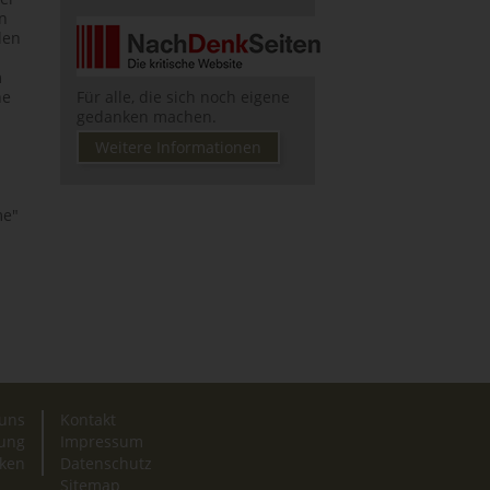
en
den
m
he
Für alle, die sich noch eigene
gedanken machen.
Weitere Informationen
me"
uns
Kontakt
zung
Impressum
ken
Datenschutz
Sitemap