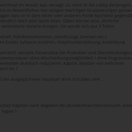
manchmal im Ansatz war, versagt. Zu stark ist die Lobby derjenigen,
 wird im Wesentlichen von einigen mächtigen Gruppierungen gemac
sagen dass er in dem einen oder anderen Punkt Nachteile gegenüb
tztendlich doch alles beim Alten. Dabei könnte eine „ehrliche“
esentliche Vorteile bringen. Sie würde sich aus 3 Teilen
shalt, Politikereinkommen, überflüssige Gremien etc.)
hre Kinder zuhause erziehen, Hospitzunterstützung, Ausbildung
uerrecht, variable Steuersätze bei Produkten und Dienstleistungen,
inkommensteuer ohne Abschreibungsmöglichkeit / ohne Progression
benkosten drastisch reduzieren, Kapital, Besitzer von mehreren
ern etc.)
d ein ausgeglichener Haushalt ohne Schulden sein .
utschen Kapitals nach Angaben des Bundesfinanzministeriums allein
liegen ?