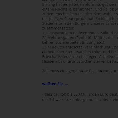
Bislang hat jede Steuerreform, so gut sie 
eigene Nachteile befürchten. Und Politik
Zudem möchte kein Politiker dem Wähler 
der jetzigen Steuerpraxis hat. So bleibt le
Steuerreform den Bürgern unseres Landes w
zusammensetzen:
1.) Einsparungen (Subventionen, Militärhau
2.) Mehrausgaben (Rente für Mütter, die i
Lehrer, Sozialarbeiter, Bildung etc.)
3.) neue Steuergesetze (Vereinfachung Ste
einheitlicher Steuersatz bei Lohn- und E
Erbschaftssteuer neu festlegen, Arbeitsne
Häusern bzw. Grundstücken stärker besteu
Ziel muss eine gerechtere Besteuerung un
wußten Sie, ...
- dass ca. 450 bis 550 Milliarden Euro de
der Schweiz, Luxemburg und Liechtenstein 