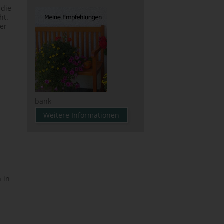
 die
ht.
er
,
bank
Weitere Informationen
 in