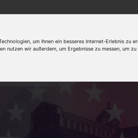
chnologien, um Ihnen ein besseres Internet-Erlebnis zu er
Politik Wirtschaft
Arbeit/Bildung
dagegen sein
gien nutzen wir außerdem, um Ergebnisse zu messen, um z
Gesellschaft